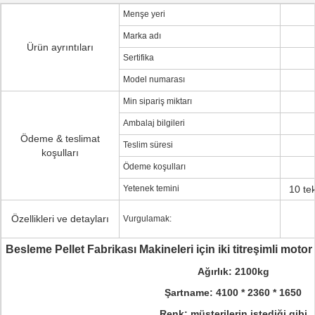
Menşe yeri
Marka adı
Ürün ayrıntıları
Sertifika
Model numarası
Min sipariş miktarı
Ambalaj bilgileri
Ödeme & teslimat
Teslim süresi
koşulları
Ödeme koşulları
Yetenek temini
10 tek
Özellikleri ve detayları
Vurgulamak:
Besleme Pellet Fabrikası Makineleri için iki titreşimli moto
Ağırlık: 2100kg
Şartname: 4100 * 2360 * 1650
Renk: müşterilerin istediği gibi