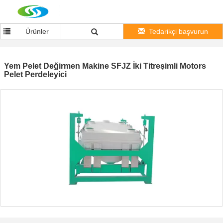
Ürünler
Tedarikçi başvurun
Yem Pelet Değirmen Makine SFJZ İki Titreşimli Motors
Pelet Perdeleyici