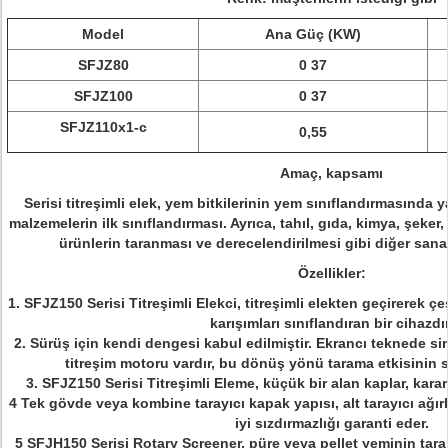
Model
Ana Güç (KW)
SFJZ80
0 37
SFJZ100
0 37
SFJZ110x1-c
0,55
Amaç, kapsamı
Serisi titreşimli elek, yem bitkilerinin yem sınıflandırmasında ya
malzemelerin ilk sınıflandırması. Ayrıca, tahıl, gıda, kimya, şek
ürünlerin taranması ve derecelendirilmesi gibi diğer sanayi
Özellikler:
1. SFJZ150 Serisi Titreşimli Elekci, titreşimli elekten geçirerek ç
karışımları sınıflandıran bir cihazdır
2. Sürüş için kendi dengesi kabul edilmiştir.
Ekrancı teknede sim
titreşim motoru vardır, bu dönüş yönü tarama etkisinin s
3. SFJZ150 Serisi Titreşimli Eleme, küçük bir alan kaplar, kararl
4 Tek gövde veya kombine tarayıcı kapak yapısı, alt tarayıcı ağırlığ
iyi sızdırmazlığı garanti eder.
5 SFJH150 Serisi Rotary Screener, püre veya pellet yeminin taran