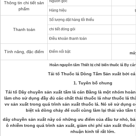
Nguồn gốc
Thông tin chi tiết sản
phẩm
Hàng hiệu
Số lượng đặt hàng tối thiểu
Thanh toán
chi tiết đóng gói
Điều khoản thanh toán
Tính năng, đặc điểm
Điểm nổi bật:
máy
Hoàn nguyên tấm Thiết bị chế biến thuốc lá By cá
Tái tổ Thuốc lá Dòng Tấm Sản xuất bởi cá
1. Tuyên bố chung
Tái tổ Dây chuyền sản xuất tấm lá cán Bằng là một nhóm hoàn 
làm cho sử dụng đầy đủ các chất thải thuốc lá như thuốc lá thâ
vv sản xuất trong quá trình sản xuất thuốc lá. Nó sẽ sử dụng 
biệt và dòng chảy để cuối cùng làm lại thải vào tấm t
dây chuyền sản xuất này có những ưu điểm của đầu tư nhỏ, bả
ô nhiễm trong quá trình sản xuất, giảm chi phí sản xuất thuốc 
nhuận kinh tế rất lớn.