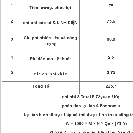
1
75
Tiền lương, phúc lợi
2
75,6
chi phí bảo trì & LINH KIỆN
Chi phí nhiên liệu và năng
3
68.8
lượng
4
2.5
Phí đào tạo kỹ thuật
5
3,75
các chi phí khác
Tổng số
225,7
chi phí 3.Total 5.72yuan / Kg
phân tích lợi ích 4.Economic
Lợi ích kinh tế trực tiếp có thể được tính theo công 
W = 1000 × M × N × Qe × (Y1-Y)
--- Giá trị W tạo ra từ việc thêm tấm lá (nhân