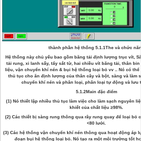
thành phần hệ thống 5.1.1The và chức nă
Hệ thống này chủ yếu bao gồm băng tải định lượng trục vít, S
tải rung, xi lanh sấy, tẩy sắt từ, hai chiều vít băng tải, thân b
liệu, vận chuyển khí nén & bụi hệ thống loại bỏ vv .. Nó có th
thủ tục cho ăn định lượng của thân cây và bột, sàng và làm sạ
chuyển khí nén và phân loại, phân loại tự động và lưu t
5.1.2Main đặc điểm
(1) Nó thiết lập nhiều thủ tục làm việc cho làm sạch nguyên li
khiết của chất liệu ≥98%.
(2) Các thiết bị sàng rung thông qua rây rung quay để loại bỏ c
<80 lưới.
(3) Các hệ thống vận chuyển khí nén thông qua hoạt động áp lực
đoạn bụi hệ thống loại bỏ. Nó tạo ra một môi trường tốt h