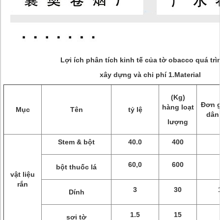
Lợi ích phân tích kinh tế của tờ obacco quá trì
xây dựng và chi phí 1.Material
(Kg)
Đơn g
hàng loạt
Mục
Tên
tỷ lệ
dân 
lượng
Stem & bột
40.0
400
60,0
600
bột thuốc lá
vật liệu
rắn
3
30
Dính
1.5
15
sợi tờ