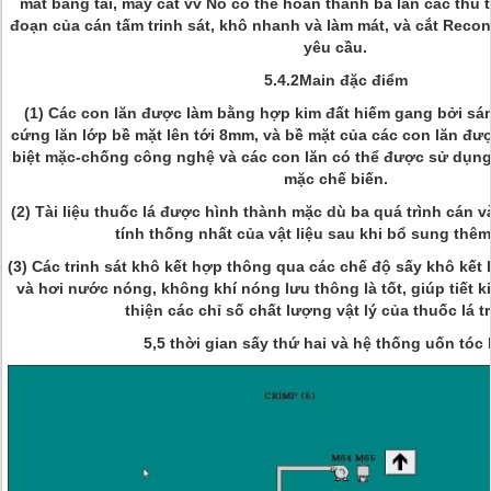
mát băng tải, máy cắt vv Nó có thể hoàn thành ba lần các thủ t
đoạn của cán tấm trinh sát, khô nhanh và làm mát, và cắt Recon
yêu cầu.
5.4.2Main đặc điểm
(1) Các con lăn được làm bằng hợp kim đất hiếm gang bởi sán
cứng lăn lớp bề mặt lên tới 8mm, và bề mặt của các con lăn đư
biệt mặc-chống công nghệ và các con lăn có thể được sử dụng 
mặc chế biến.
(2) Tài liệu thuốc lá được hình thành mặc dù ba quá trình cán 
tính thống nhất của vật liệu sau khi bổ sung thêm
(3) Các trinh sát khô kết hợp thông qua các chế độ sấy khô kế
và hơi nước nóng, không khí nóng lưu thông là tốt, giúp tiết 
thiện các chỉ số chất lượng vật lý của thuốc lá tr
5,5 thời gian sấy thứ hai và hệ thống uốn tóc