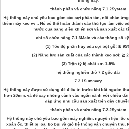
thống này.
thành phần và chức năng 7.1.2System
Hệ thống này chủ yếu bao gồm các sợi phân tán, nồi phản ứng, 
thêm máy keo vv .. Nó có thể hoàn thành các thủ tục làm việc c
nước của bảng điều khiển sợi và sản xuất các t
chỉ số chức năng 7.1.3Main và các thông số kỹ
(1) Tốc độ phân hủy của sợi bột gỗ: ≧ 95
(2) Năng lực sản xuất của các thành keo sợi: ≧ 2
(3) Trộn tỷ lệ chất xơ: 1-5%
hệ thống nghiền thô 7.2 gốc dài
7.2.1Summary
Hệ thống này được sử dụng để điều trị trước khi bắt nguồn thuố
hơn 20mm, và để xay những cành vào ngắn cành với chiều dà
đáp ứng nhu cầu sản xuất trên dây chuyề
thành phần và chức năng 7.2.2System
Hệ thống này chủ yếu bao gồm máy nghiền, nguyên liệu lốc xoá
xoắn ốc, thiết bị loại bỏ bụi và gió hệ thống vận chuyển thu.