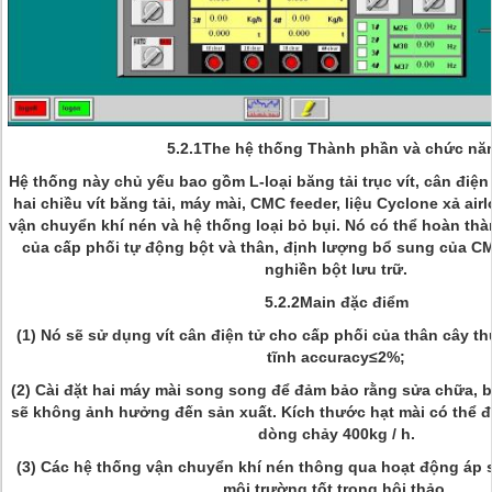
5.2.1The hệ thống Thành phần và chức nă
Hệ thống này chủ yếu bao gồm L-loại băng tải trục vít, cân điện tử
hai chiều vít băng tải, máy mài, CMC feeder, liệu Cyclone xả airl
vận chuyển khí nén và hệ thống loại bỏ bụi. Nó có thể hoàn thà
của cấp phối tự động bột và thân, định lượng bổ sung của CMC
nghiền bột lưu trữ.
5.2.2Main đặc điểm
(1) Nó sẽ sử dụng vít cân điện tử cho cấp phối của thân cây th
tĩnh accuracy≤2%;
(2) Cài đặt hai máy mài song song để đảm bảo rằng sửa chữa, b
sẽ không ảnh hưởng đến sản xuất. Kích thước hạt mài có thể đ
dòng chảy 400kg / h.
(3) Các hệ thống vận chuyển khí nén thông qua hoạt động áp s
môi trường tốt trong hội thảo.