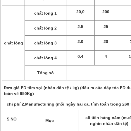
20,0
200
chất lỏng 1
2.5
25
chất lỏng 2
2.0
20
chất lỏng
chất lỏng 3
0.4
4
1
chất lỏng 4
Tổng số
Đơn giá FD tấm sợi (nhân dân tệ / kg) (đầu ra của dây tóc FD đ
toán về 950Kg)
chi phí 2.Manufacturing (mỗi ngày hai ca, tính toán trong 26
số tiền hàng năm (mư
S.NO
Mục
nghìn nhân dân tệ)