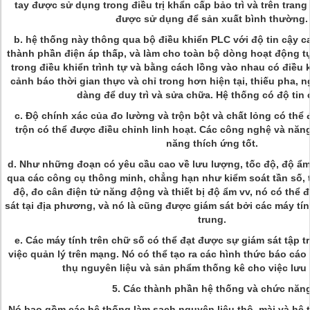
tay được sử dụng trong điều trị khẩn cấp bảo trì và trên tran
được sử dụng để sản xuất bình thường.
b. hệ thống này thông qua bộ điều khiển PLC với độ tin cậy c
thành phần điện áp thấp, và làm cho toàn bộ dòng hoạt động t
trong điều khiển trình tự và bằng cách lồng vào nhau có điều 
cảnh báo thời gian thực và chỉ trong hơn hiện tại, thiếu pha, 
dàng để duy trì và sửa chữa. Hệ thống có độ tin 
c. Độ chính xác của đo lường và trộn bột và chất lỏng có thể đ
trộn có thể được điều chỉnh linh hoạt. Các công nghệ và năng
năng thích ứng tốt.
d. Như những đoạn có yêu cầu cao về lưu lượng, tốc độ, độ ẩm
qua các công cụ thông minh, chẳng hạn như kiểm soát tần số, th
độ, đo cân điện tử năng động và thiết bị độ ẩm vv, nó có thể 
sát tại địa phương, và nó là cũng được giám sát bởi các máy tín
trung.
e. Các máy tính trên chữ số có thể đạt được sự giám sát tập t
việc quản lý trên mạng. Nó có thể tạo ra các hình thức báo cáo 
thụ nguyên liệu và sản phẩm thống kê cho việc lưu t
5. Các thành phần hệ thống và chức năn
Nó bao gồm các hệ thống làm sạch nguyên liệu thô, mài và hệ 