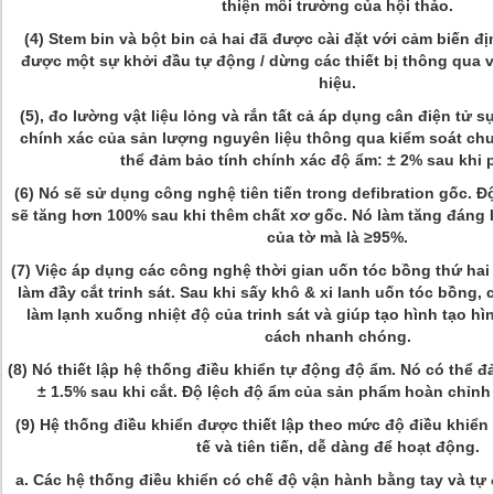
thiện môi trường của hội thảo.
(4) Stem bin và bột bin cả hai đã được cài đặt với cảm biến địn
được một sự khởi đầu tự động / dừng các thiết bị thông qua v
hiệu.
(5), đo lường vật liệu lỏng và rắn tất cả áp dụng cân điện tử s
chính xác của sản lượng nguyên liệu thông qua kiểm soát chu
thể đảm bảo tính chính xác độ ẩm: ± 2% sau khi p
(6) Nó sẽ sử dụng công nghệ tiên tiến trong defibration gốc. Độ
sẽ tăng hơn 100% sau khi thêm chất xơ gốc. Nó làm tăng đáng k
của tờ mà là ≥95%.
(7) Việc áp dụng các công nghệ thời gian uốn tóc bồng thứ hai 
làm đầy cắt trinh sát. Sau khi sấy khô & xi lanh uốn tóc bồng, c
làm lạnh xuống nhiệt độ của trinh sát và giúp tạo hình tạo h
cách nhanh chóng.
(8) Nó thiết lập hệ thống điều khiển tự động độ ẩm. Nó có thể 
± 1.5% sau khi cắt. Độ lệch độ ẩm của sản phẩm hoàn chỉnh
(9) Hệ thống điều khiển được thiết lập theo mức độ điều khiển
tế và tiên tiến, dễ dàng để hoạt động.
a. Các hệ thống điều khiển có chế độ vận hành bằng tay và tự