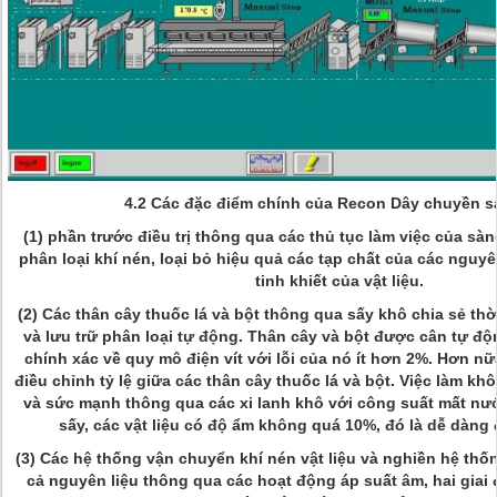
4.2 Các đặc điểm chính của Recon Dây chuyền s
(1) phần trước điều trị thông qua các thủ tục làm việc của sàn
phân loại khí nén, loại bỏ hiệu quả các tạp chất của các nguy
tinh khiết của vật liệu.
(2) Các thân cây thuốc lá và bột thông qua sấy khô chia sẻ th
và lưu trữ phân loại tự động. Thân cây và bột được cân tự đ
chính xác về quy mô điện vít với lỗi của nó ít hơn 2%. Hơn nữa
điều chỉnh tỷ lệ giữa các thân cây thuốc lá và bột. Việc làm kh
và sức mạnh thông qua các xi lanh khô với công suất mất nướ
sấy, các vật liệu có độ ẩm không quá 10%, đó là dễ dàng
(3) Các hệ thống vận chuyển khí nén vật liệu và nghiền hệ th
cả nguyên liệu thông qua các hoạt động áp suất âm, hai giai 