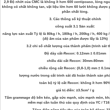
2,9 Độ nhớt của CMC là không ít hơn 600 centipoaso, lỏng ng
không có chất không tan, vật liệu lớn hơn 60 lưới không được p
phần chất lỏng.
3. Các thông số kỹ thuật chính
công suất 3.1 Sản xuất:
năng lực sản xuất Tỷ lệ là 80kg / h, 180kg / h, 200kg / h, 400 kg / 
(độ ẩm của sản phẩm được lấy là 13%)
3.2 chỉ số chất lượng của thành phẩm (trinh sát t
Độ dày cắt-Recon: 0.12mm ± 0.01mm
chiều dài cắt Recon: 30mm-80mm
chiều rộng cắt Recon: (0,8-1,0) mm ± 0.1
lượng nước trong cắt trinh sát đã hoàn thành sản ph
toàn bộ tỷ lệ cắt Recon: không ít hơn 90%
giá trị điền: ≥3.5cm³ / g
Tấm grammage độ bền kéo, gấp sức mạnh, sức mạnh mòn, khả
mềm mại cần tuân thủ các quy định của YC / T16
Tổng điện năng tiêu thụ của toàn bộ dòng: 