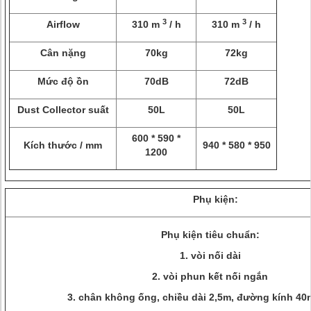
3
3
Airflow
310 m
/ h
310 m
/ h
Cân nặng
70kg
72kg
Mức độ ồn
70dB
72dB
Dust Collector suất
50L
50L
600 * 590 *
Kích thước / mm
940 * 580 * 950
1200
Phụ kiện:
Phụ kiện tiêu chuẩn:
1. vòi nối dài
2. vòi phun kết nối ngắn
3. chân không ống, chiều dài 2,5m, đường kính 40m