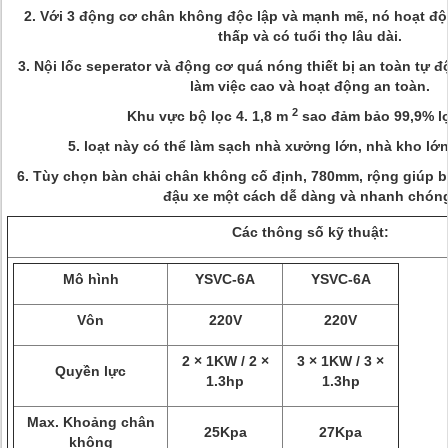
2. Với 3 động cơ chân không độc lập và mạnh mẽ, nó hoạt đ
thấp và có tuổi thọ lâu dài.
3. Nội lốc seperator và động cơ quá nóng thiết bị an toàn tự 
làm việc cao và hoạt động an toàn.
2
Khu vực bộ lọc 4. 1,8 m
sao đảm bảo 99,9% lọ
5. loạt này có thể làm sạch nhà xưởng lớn, nhà kho lớn,
6. Tùy chọn bàn chải chân không cố định, 780mm, rộng giúp b
đậu xe một cách dễ dàng và nhanh chón
Các thông số kỹ thuật:
Mô hình
YSVC-6A
YSVC-6A
Vôn
220V
220V
2 × 1KW / 2 ×
3 × 1KW / 3 ×
Quyền lực
1.3hp
1.3hp
Max. Khoảng chân
25Kpa
27Kpa
không