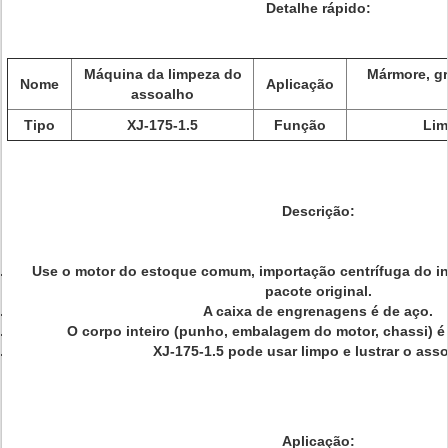
Detalhe rápido:
Máquina da limpeza do
Mármore, gr
Nome
Aplicação
assoalho
Tipo
XJ-175-1.5
Função
Lim
Descrição:
Use o motor do estoque comum, importação centrífuga do i
pacote original.
A caixa de engrenagens é de aço.
O corpo inteiro (punho, embalagem do motor, chassi) é 
XJ-175-1.5 pode usar limpo e lustrar o ass
Aplicação: