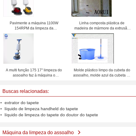
Pavimente a máquina 1100W
Linha composta plástica de
154RPM da limpeza da
madeira de mármore da extrusão
máquina/escova do purificador
macia para o assoalho de imitação
A multi função 175 17" limpeza do
Molde plástico limpo da cubeta do
assoalho faz à máquina o
assoalho, molde azul da cubeta do
amortecedor comercial do
espanador de 20 litros
assoalho
Buscas relacionadas:
extrator do tapete
líquido de limpeza handheld do tapete
líquido de limpeza do tapete do doutor do tapete
Máquina da limpeza do assoalho