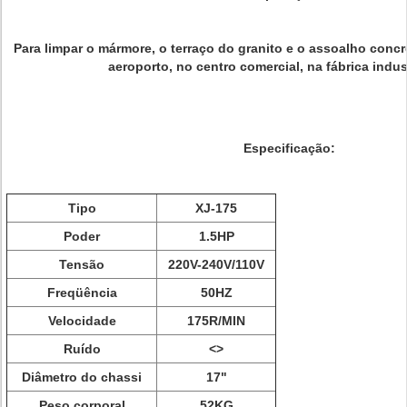
Para limpar o mármore, o terraço do granito e o assoalho concr
aeroporto, no centro comercial, na fábrica indus
Especificação:
Tipo
XJ-175
Poder
1.5HP
Tensão
220V-240V/110V
Freqüência
50HZ
Velocidade
175R/MIN
Ruído
<>
Diâmetro do chassi
17"
Peso corporal
52KG