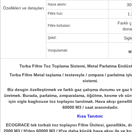
Hava akımı:
30
Özellikleri ve detayları
Filtre hızı:
1.
Farklı ç
Filtre torbaları:
dona
Şekil:
Sigl
Vurgulamak:
Me
Torba Filtre Toz Toplama Sistemi, Metal Parlatma Endüst
Torba Filtre Metal taşlama / testereyle / zımpara / parlatma iş
sistemi.
Biz desgin özelleştirmek ve farklı gaz çalışma durumu ve gaz kirl
üretmek. Burada, parlatma, zımparalama, öğütme, kesme vb sür
için sigle baghouse toz toplayıcı tanıtmak.
Hava akışı genellik
60000 M3 / saat arasındadır.
Kısa Tanıtım:
ECOGRACE tek torbalı toz toplayıcı Filtre Ünitesi, genellikle, 
2000 M3 / H'den 60000 M3 / H'ye daha küçük hava akışı ile ve k