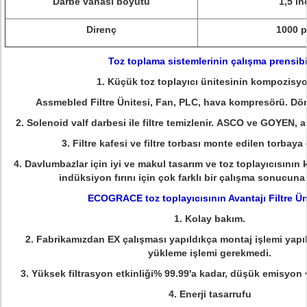
Darbe vanası boyutu
1,5 in
Direnç
1000 p
Toz toplama sistemlerinin çalışma prensibi
1. Küçük toz toplayıcı ünitesinin kompozisy
Assmebled Filtre Ünitesi, Fan, PLC, hava kompresörü.
Dön
2. Solenoid valf darbesi ile filtre temizlenir.
ASCO ve GOYEN, al
3. Filtre kafesi ve filtre torbası monte edilen torbaya 
4. Davlumbazlar için iyi ve makul tasarım ve toz toplayıcısının k
indüksiyon fırını için çok farklı bir çalışma sonucuna 
ECOGRACE toz toplayıcısının Avantajı Filtre Ün
1. Kolay bakım.
2. Fabrikamızdan EX çalışması yapıldıkça montaj işlemi yapı
yükleme işlemi gerekmedi.
3. Yüksek filtrasyon etkinliği% 99.99'a kadar, düşük emisyon 
4. Enerji tasarrufu