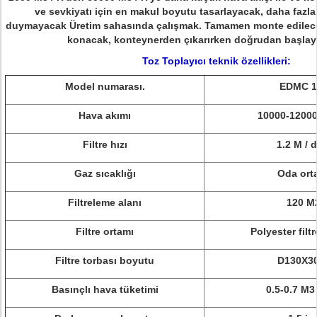
ve sevkiyatı için en makul boyutu tasarlayacak, daha fazla
duymayacak Üretim sahasında çalışmak.
Tamamen monte edilece
konacak, konteynerden çıkarırken doğrudan başlayab
Toz Toplayıcı teknik özellikleri:
Model numarası.
EDMC 1
Hava akımı
10000-12000
Filtre hızı
1.2 M / 
Gaz sıcaklığı
Oda ort
Filtreleme alanı
120 M
Filtre ortamı
Polyester filtr
Filtre torbası boyutu
D130X3
Basınçlı hava tüketimi
0.5-0.7 M3