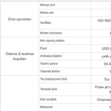
Menşe yeri
Marka adı
Ürün ayrıntıları
ISO 9001
Sertifika
Model numarası
Min sipariş miktarı
Fiyat
USD 6
Ödeme & teslimat
Ambalaj bilgileri
çelik
koşulları
Teslim süresi
30-6
Yetenek temini
Toz toplayıcının türü:
Toz 
Pulse jet 
Temizlik türü:
f
Gaz sıcaklık:
Ortamda
Malzeme: