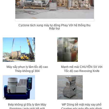
Cyclone tách xung máy tự động Phay Với hệ thống thu
thập bụi
Máy sấy phun ly tâm tốc độ cao
Mạnh mẽ mài CHUYỀN SX Với
Thép không gỉ 304
Tốc độ cao Revoving Knife
thép không gỉ Đĩa ly tâm Máy
WF Dòng bề mặt máy xay phổ
Finishing / máy mài bề mặt
Crusher góc máy đĩa mài đánh