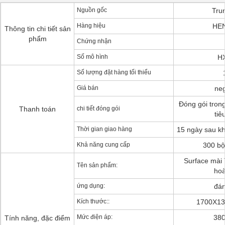
Nguồn gốc
Tru
Hàng hiệu
HE
Thông tin chi tiết sản
phẩm
Chứng nhận
Số mô hình
H
Số lượng đặt hàng tối thiểu
Giá bán
neg
Đóng gói tron
Thanh toán
chi tiết đóng gói
tiê
Thời gian giao hàng
15 ngày sau khi
Khả năng cung cấp
300 bộ
Surface mài
Tên sản phẩm:
hoà
ứng dụng:
đá
Kích thước::
1700X1
Mức điện áp:
380
Tính năng, đặc điểm