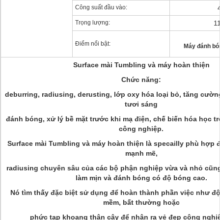
Công suất đầu vào:
Trọng lượng:
1
Điểm nổi bật:
Máy đánh bó
Surface mài Tumbling và máy hoàn thiện
Chức năng:
deburring, radiusing, derusting, lớp oxy hóa loại bỏ, tăng cườn
tươi sáng
đánh bóng, xử lý bề mặt trước khi mạ điện, chế biến hóa học 
công nghiệp.
Surface mài Tumbling và máy hoàn thiện là specailly phù hợp đ
mạnh mẽ,
radiusing chuyên sâu của các bộ phận nghiệp vừa và nhỏ cũ
làm mịn và đánh bóng có độ bóng cao.
Nó tìm thấy đặc biệt sử dụng để hoàn thành phần việc như đ
mềm, bất thường hoặc
phức tạp khoang thân cây để nhận ra vẻ đẹp công nghi