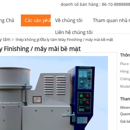
doanh số bán hàng :
86-10-888888
ng Chủ
Các sản phẩm
Về chúng tôi
Tham quan nhà 
Liên hệ chúng tôi
ly tâm
thép không gỉ Đĩa ly tâm Máy Finishing / máy mài bề mặt
y Finishing / máy mài bề mặt
Thông
Place 
Hàng 
Chứng
Model
Than
Mini
Quanti
Giá b