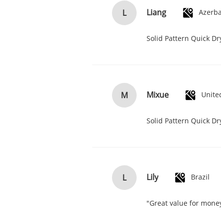
Liang
L
Azerba
Solid Pattern Quick D
Mixue
M
Unite
Solid Pattern Quick D
Lily
L
Brazil
"Great value for money