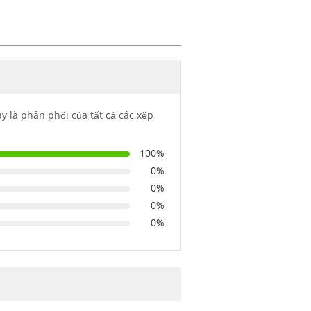
y là phân phối của tất cả các xếp
100%
0%
0%
0%
0%