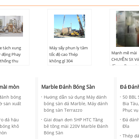
e tách xung
Máy sấy phun ly tâm
Mạnh mẽ mài
 động Phay
tốc độ cao Thép
CHUYỀN SX Vớ
 thống thu
không gỉ 304
độ cao Revovin
ụi
:
Inox 304
ụng:
bột, hạt
mài mòn
Marble Đánh Bóng Sàn
Đá Đán
iện:
Mới
ành:
1 năm
đánh bóng
Hướng dẫn sử dụng Máy đánh
50 BBL 
ở sản xuất
bóng sàn đá Marble, Máy đánh
Bia Tàu,
bóng sàn Terrazzo
Phục vụ
ro đá hậu
Giai đoạn đơn 5HP HTC Tầng
Đá đánh
 bóng khô
bê tông mài 220V Marble Đánh
Đĩa
mòn
Bóng Sàn
Thép đ