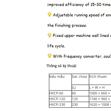
Thông số kỹ thuật
kiểu mẫu
Sức chứa
Kích thước
(L)
L × W × H
HXCP-60
60
1000 × 660 ×
HXCP-120
120
1740 × 900 ×
HXCP-230
230
1620 × 1008 