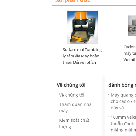
Sản phẩm khác
Cyclon
Surface mài Tumbling
máy tự
ly tâm đĩa Máy hoàn
Với hệ
thiện Đối với phần
thập b
cứng kim loại
tài liệu
Tên sản phẩm:
ứng d
Về chúng tôi
Surface mài Tumbling
đánh bóng 
Điều k
và máy hoàn thiện
Bảo h
Về chúng tôi
Máy quang 
ứng dụng:
đánh bóng
cho các cơ s
Kích thước::
Tham quan nhà
dây vá
1700X1380X1410MM
máy
Mức điện áp:
380V
100mm velc
Kiểm soát chất
50Hz
thuẫn đánh
lượng
miếng mài 