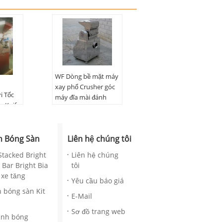
WF Dòng bề mặt máy
xay phổ Crusher góc
i Tốc
máy đĩa mài đánh
g Knife
bóng
h Bóng Sàn
Liên hệ chúng tôi
Stacked Bright
Liên hệ chúng
 Bar Bright Bia
tôi
 xe tăng
Yêu cầu báo giá
 bóng sàn Kit
E-Mail
Sơ đồ trang web
ánh bóng