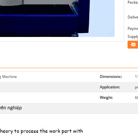
Packag
Deliv
Payme
Supply
Tiếp 
ng Machine
Dimensions::
1
Application:
p
Weight:
6
yên nghiệp