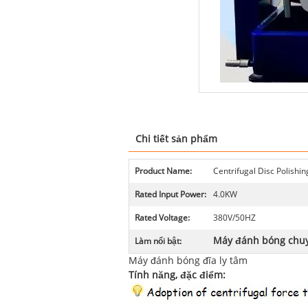
Chi tiết sản phẩm
Product Name:
Centrifugal Disc Polishi
Rated Input Power:
4.0KW
Rated Voltage:
380V/50HZ
Máy đánh bóng chu
Làm nổi bật:
Máy đánh bóng đĩa ly tâm
Tính năng, đặc điểm: