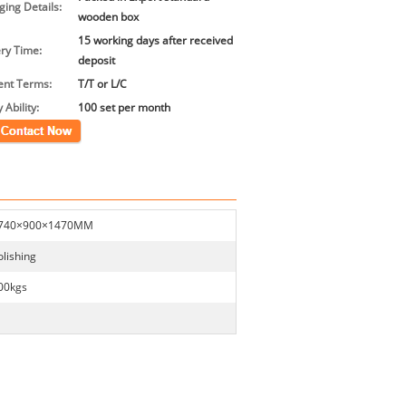
ing Details:
wooden box
15 working days after received
ery Time:
deposit
nt Terms:
T/T or L/C
 Ability:
100 set per month
xúc
740×900×1470MM
olishing
00kgs