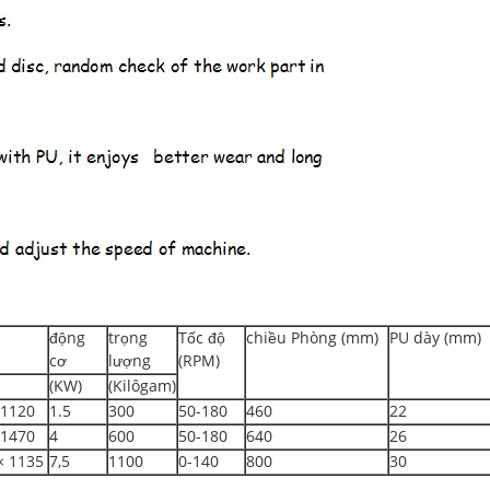
động
trọng
Tốc độ
chiều Phòng (mm)
PU dày (mm)
cơ
lượng
(RPM)
(KW)
(Kilôgam)
 1120
1.5
300
50-180
460
22
 1470
4
600
50-180
640
26
× 1135
7,5
1100
0-140
800
30