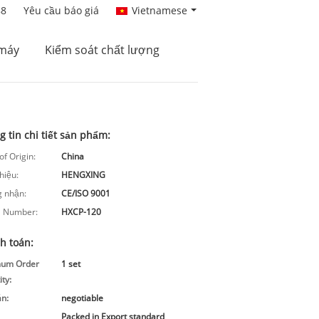
88
Yêu cầu báo giá
Vietnamese
máy
Kiểm soát chất lượng
 tin chi tiết sản phẩm:
of Origin:
China
hiệu:
HENGXING
 nhận:
CE/ISO 9001
 Number:
HXCP-120
h toán:
mum Order
1 set
ty:
án:
negotiable
Packed in Export standard